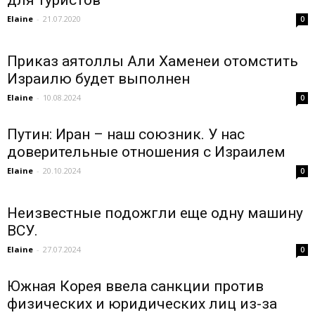
для туристов
Elaine
-
21.07.2020
0
Приказ аятоллы Али Хаменеи отомстить
Израилю будет выполнен
Elaine
-
10.08.2024
0
Путин: Иран – наш союзник. У нас
доверительные отношения с Израилем
Elaine
-
20.10.2024
0
Неизвестные подожгли еще одну машину
ВСУ.
Elaine
-
27.07.2024
0
Южная Корея ввела санкции против
физических и юридических лиц из-за