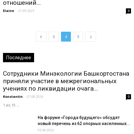
отношений...
Elaine
-
21.09.2023
0
3
4
5
Последнее
Сотрудники Минэкологии Башкортостана
приняли участие в межрегиональных
учениях по ликвидации очага...
Konstantin
-
07.08.2026
0
1 из 15 ...
На форуме «Города будущего» обсудят
новый перечень из 62 опорных населенных...
05.08.2026