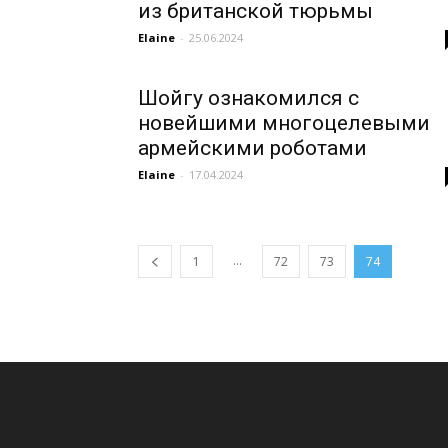
из британской тюрьмы
Elaine
-
25.06.2024
Шойгу ознакомился с
новейшими многоцелевыми
армейскими роботами
Elaine
-
17.04.2024
...
1
72
73
74