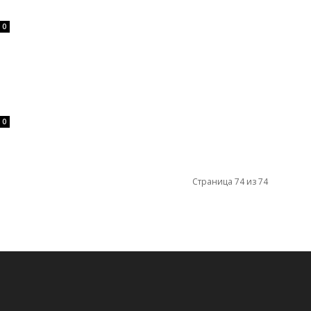
0
0
Страница 74 из 74