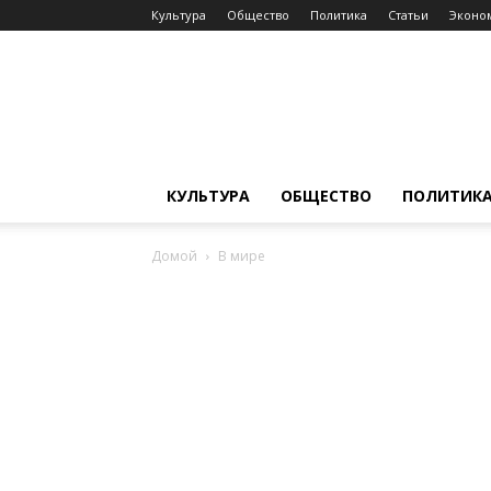
Культура
Общество
Политика
Статьи
Эконо
RBtoday
КУЛЬТУРА
ОБЩЕСТВО
ПОЛИТИК
Домой
В мире