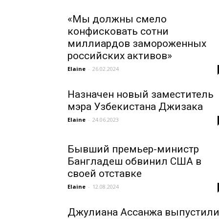
«Мы должны смело
конфисковать сотни
миллиардов замороженных
российских активов»
Elaine
-
26.02.2024
Назначен новый заместитель
мэра Узбекистана Джизака
Elaine
-
24.06.2023
Бывший премьер-министр
Бангладеш обвинил США в
своей отставке
Elaine
-
12.08.2024
Джулиана Ассанжа выпустил