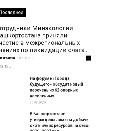
Последнее
отрудники Минэкологии
ашкортостана приняли
частие в межрегиональных
чениях по ликвидации очага...
nstantin
-
07.08.2026
0
из 15 ...
На форуме «Города
будущего» обсудят новый
перечень из 62 опорных
населенных...
05.08.2026
В Башкортостане
утверждены лимиты добычи
охотничьих ресурсов на сезон