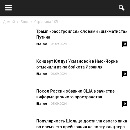
Домой
Блог
Страница 105
Трамп «расстроился» словами «шахматиста»
Путина
Elaine
-
08.09.2024
0
Концерт Юлдуз Усмановой в Нью-Йорке
отменили из-за бойкота Израиля
Elaine
-
06.09.2024
0
Посол России обвинил США в зачистке
информационного пространства
Elaine
-
05.09.2024
0
Популярность Шольца достигла своего пика
во время его пребывания на посту канцлера.