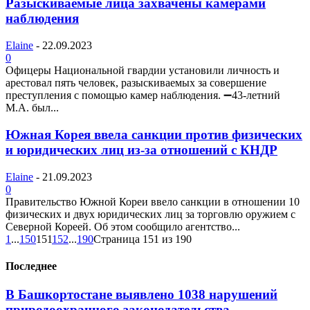
Разыскиваемые лица захвачены камерами
наблюдения
Elaine
-
22.09.2023
0
Офицеры Национальной гвардии установили личность и
арестовал пять человек, разыскиваемых за совершение
преступления с помощью камер наблюдения. ➖43-летний
М.А. был...
Южная Корея ввела санкции против физических
и юридических лиц из-за отношений с КНДР
Elaine
-
21.09.2023
0
Правительство Южной Кореи ввело санкции в отношении 10
физических и двух юридических лиц за торговлю оружием с
Северной Кореей. Об этом сообщило агентство...
1
...
150
151
152
...
190
Страница 151 из 190
Последнее
В Башкортостане выявлено 1038 нарушений
природоохранного законодательства