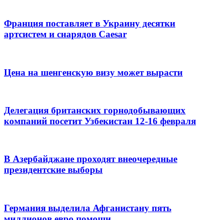
Франция поставляет в Украину десятки
артсистем и снарядов Caesar
Цена на шенгенскую визу может вырасти
Делегация британских горнодобывающих
компаний посетит Узбекистан 12-16 февраля
В Азербайджане проходят внеочередные
президентские выборы
Германия выделила Афганистану пять
миллионов евро помощи