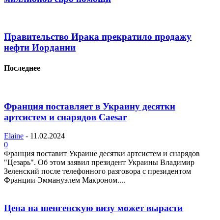
Правительство Ирака прекратило продажу
нефти Иордании
Последнее
Франция поставляет в Украину десятки
артсистем и снарядов Caesar
Elaine
-
11.02.2024
0
Франция поставит Украине десятки артсистем и снарядов
"Цезарь". Об этом заявил президент Украины Владимир
Зеленский после телефонного разговора с президентом
Франции Эммануэлем Макроном....
Цена на шенгенскую визу может вырасти