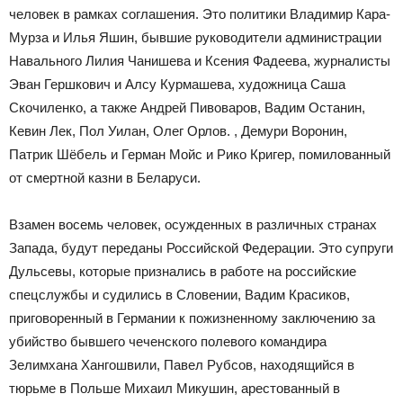
человек в рамках соглашения. Это политики Владимир Кара-
Мурза и Илья Яшин, бывшие руководители администрации
Навального Лилия Чанишева и Ксения Фадеева, журналисты
Эван Гершкович и Алсу Курмашева, художница Саша
Скочиленко, а также Андрей Пивоваров, Вадим Останин,
Кевин Лек, Пол Уилан, Олег Орлов. , Демури Воронин,
Патрик Шёбель и Герман Мойс и Рико Кригер, помилованный
от смертной казни в Беларуси.
Взамен восемь человек, осужденных в различных странах
Запада, будут переданы Российской Федерации. Это супруги
Дульсевы, которые признались в работе на российские
спецслужбы и судились в Словении, Вадим Красиков,
приговоренный в Германии к пожизненному заключению за
убийство бывшего чеченского полевого командира
Зелимхана Хангошвили, Павел Рубсов, находящийся в
тюрьме в Польше Михаил Микушин, арестованный в