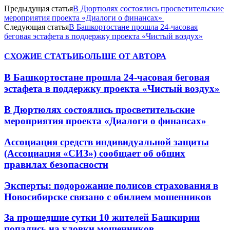
Предыдущая статья
В Дюртюлях состоялись просветительские
мероприятия проекта «Диалоги о финансах»
Следующая статья
В Башкортостане прошла 24-часовая
беговая эстафета в поддержку проекта «Чистый воздух»
СХОЖИЕ СТАТЬИ
БОЛЬШЕ ОТ АВТОРА
В Башкортостане прошла 24-часовая беговая
эстафета в поддержку проекта «Чистый воздух»
В Дюртюлях состоялись просветительские
мероприятия проекта «Диалоги о финансах»
Ассоциация средств индивидуальной защиты
(Ассоциация «СИЗ») сообщает об общих
правилах безопасности
Эксперты: подорожание полисов страхования в
Новосибирске связано с обилием мошенников
За прошедшие сутки 10 жителей Башкирии
попались на уловки мошенников