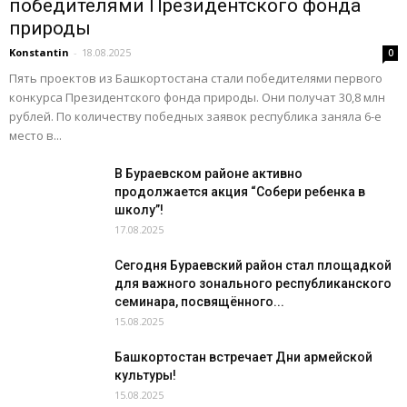
победителями Президентского фонда
природы
Konstantin
-
18.08.2025
0
Пять проектов из Башкортостана стали победителями первого
конкурса Президентского фонда природы. Они получат 30,8 млн
рублей. По количеству победных заявок республика заняла 6-е
место в...
В Бураевском районе активно
продолжается акция “Собери ребенка в
школу”!
17.08.2025
Сегодня Бураевский район стал площадкой
для важного зонального республиканского
семинара, посвящённого...
15.08.2025
Башкортостан встречает Дни армейской
культуры!
15.08.2025