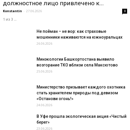
должностное лицо привлечено к...
Konstantin
-
27.06.2026
0
1 из 3 ...
Не пойман – не вор: как страховые
мошенники наживаются на южноуральцах
26.06.2026
Минэкологии Башкортостана выявило
возгорание ТКО вблизи села Максютово
25.06.2026
Министерство призывает каждого охотника
стать хранителем природы под девизом
«Останови огонь!»
24.06.2026
В Уфе прошла экологическая акция «Чистый
берег»
23.06.2026