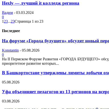
Hexly — лучший it колледж региона
Вадим
-
03.03.2024
0
1
2
3
...
23
Страница 1 из 23
Последнее
На форуме «Города будущего» обсудят новый пере
Konstantin
-
05.08.2026
0
На II Пермском Форуме Развития «ГОРОДА БУДУЩЕГО» обсудят
приоритетное развитие которых...
В Башкортостане утверждены лимиты добычи охот
05.08.2026
Уфа объединяет педагогов из 13 регионов на всер
03.08.2026